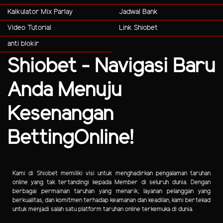
Kalkulator Mix Parlay
Jadwal Bank
Video Tutorial
Link Shiobet
anti blokir
Shiobet - Navigasi Baru
Anda Menuju
Kesenangan
BettingOnline!
Kami di Shiobet memiliki visi untuk menghadirkan pengalaman taruhan
online yang tak tertandingi kepada Member di seluruh dunia. Dengan
berbagai permainan taruhan yang menarik, layanan pelanggan yang
berkualitas, dan komitmen terhadap keamanan dan keadilan, kami bertekad
untuk menjadi salah satu platform taruhan online terkemuka di dunia.