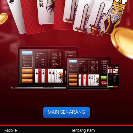
MAIN SEKARANG
Mobile
Tentang Kami