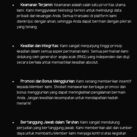
Keamanan Terjamin:
Keamanan adalah salah satu prioritas utama
kami. Kami menggunakan teknologi terkini untuk melindungi data
pribadi dan keuangan Anda. Semua transaksi di platform kami
dienkripsi dengan aman, sehingga Anda dapat bermain dengan pikiran
yang tenang.
Keadilan dan Integritas:
Kami sangat menjunjung tinggi prinsip
keadilan dalam semua aspek permainan kami. Semua permainan kami
didukung oleh generator angka acak (RNG) yang independen dan diuji
secara berkala untuk memastikan keadilan absolut.
Promosi dan Bonus Menggiurkan:
Kami senang memberikan insentif
kepada Member kami. Shiobet menawarkan berbagai promosi dan
bonus menggiurkan yang dapat meningkatkan pengalaman bermain
Anda. Jangan lewatkan kesempatan untuk mendapatkan hadiah
menarik!
Bertanggung Jawab dalam Taruhan:
Kami sangat mendukung
perjudian yang bertanggung jawab. Kami memberikan alat dan sumber
daya untuk membantu Member kami menjaga kontrol atas kegiatan