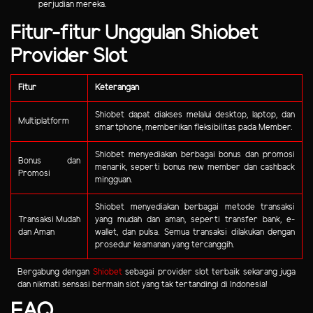
perjudian mereka.
Fitur-fitur Unggulan Shiobet
Provider Slot
Fitur
Keterangan
Shiobet dapat diakses melalui desktop, laptop, dan
Multiplatform
smartphone, memberikan fleksibilitas pada Member.
Shiobet menyediakan berbagai bonus dan promosi
Bonus dan
menarik, seperti bonus new member dan cashback
Promosi
mingguan.
Shiobet menyediakan berbagai metode transaksi
Transaksi Mudah
yang mudah dan aman, seperti transfer bank, e-
dan Aman
wallet, dan pulsa. Semua transaksi dilakukan dengan
prosedur keamanan yang tercanggih.
Bergabung dengan
Shiobet
sebagai provider slot terbaik sekarang juga
dan nikmati sensasi bermain slot yang tak tertandingi di Indonesia!
FAQ