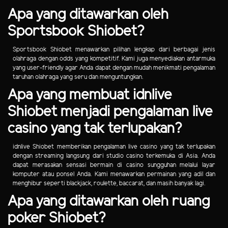
Apa yang ditawarkan oleh
Sportsbook Shiobet?
Sportsbook Shiobet menawarkan pilihan lengkap dari berbagai jenis
olahraga dengan odds yang kompetitif. Kami juga menyediakan antarmuka
yang user-friendly agar Anda dapat dengan mudah menikmati pengalaman
taruhan olahraga yang seru dan menguntungkan.
Apa yang membuat idnlive
Shiobet menjadi pengalaman live
casino yang tak terlupakan?
idnlive Shiobet memberikan pengalaman live casino yang tak terlupakan
dengan streaming langsung dari studio casino terkemuka di Asia. Anda
dapat merasakan sensasi bermain di casino sungguhan melalui layar
komputer atau ponsel Anda. Kami menawarkan permainan yang adil dan
menghibur seperti blackjack, roulette, baccarat, dan masih banyak lagi.
Apa yang ditawarkan oleh ruang
poker Shiobet?